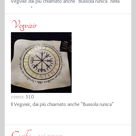
Vegvisir dai più chiamato anche "Bussola runica" nella
versione di sangue
Vegvisir
510
CODICE:
Il Vegvisir, dai più chiamato anche "Bussola runica"
Coelho - sei amore