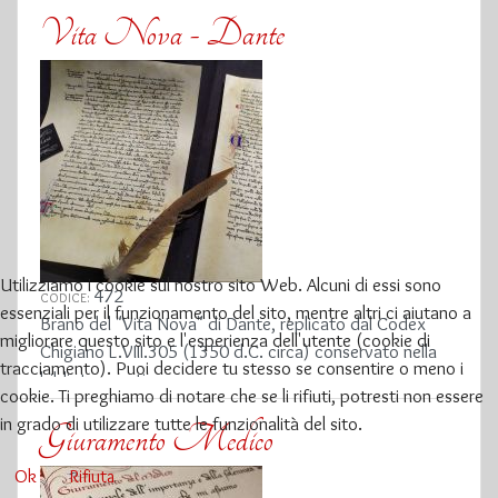
Vita Nova - Dante
Utilizziamo i cookie sul nostro sito Web. Alcuni di essi sono
472
CODICE:
essenziali per il funzionamento del sito, mentre altri ci aiutano a
Brano del "Vita Nova" di Dante, replicato dal Codex
migliorare questo sito e l'esperienza dell'utente (cookie di
Chigiano L.VIII.305 (1350 d.C. circa) conservato nella
tracciamento). Puoi decidere tu stesso se consentire o meno i
biblioteca vaticana
cookie. Ti preghiamo di notare che se li rifiuti, potresti non essere
in grado di utilizzare tutte le funzionalità del sito.
Giuramento Medico
Ok
Rifiuta