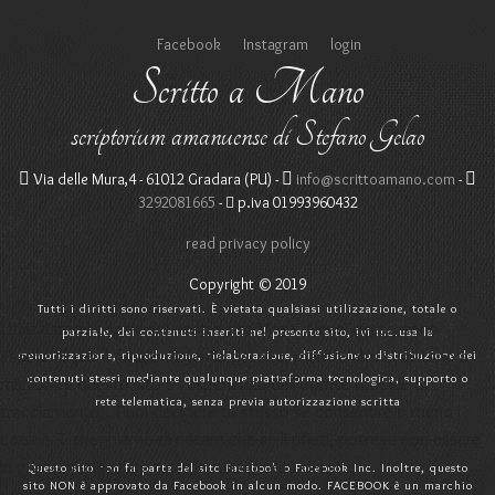
Facebook
Instagram
login
Scritto a Mano
scriptorium amanuense di Stefano Gelao
Via delle Mura,4 - 61012 Gradara (PU) -
info@scrittoamano.com
-
3292081665
-
p.iva 01993960432
read privacy policy
Copyright © 2019
Tutti i diritti sono riservati. È vietata qualsiasi utilizzazione, totale o
Utilizziamo i cookie sul nostro sito Web. Alcuni di essi sono
parziale, dei contenuti inseriti nel presente sito, ivi inclusa la
essenziali per il funzionamento del sito, mentre altri ci aiutano a
memorizzazione, riproduzione, rielaborazione, diffusione o distribuzione dei
contenuti stessi mediante qualunque piattaforma tecnologica, supporto o
migliorare questo sito e l'esperienza dell'utente (cookie di
rete telematica, senza previa autorizzazione scritta
tracciamento). Puoi decidere tu stesso se consentire o meno i
cookie. Ti preghiamo di notare che se li rifiuti, potresti non essere
in grado di utilizzare tutte le funzionalità del sito.
Questo sito non fa parte del sito Facebook o Facebook Inc. Inoltre, questo
sito NON è approvato da Facebook in alcun modo. FACEBOOK è un marchio