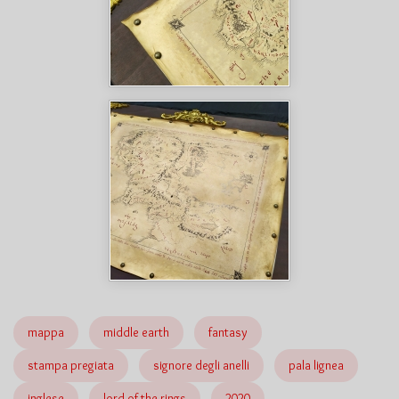
mappa
middle earth
fantasy
stampa pregiata
signore degli anelli
pala lignea
inglese
lord of the rings
2020