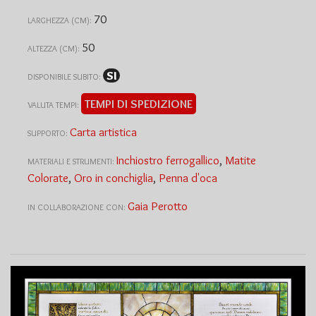
70
LARGHEZZA (CM):
50
ALTEZZA (CM):
SI
DISPONIBILE SUBITO:
TEMPI DI SPEDIZIONE
VALUTA TEMPI:
Carta artistica
SUPPORTO:
Inchiostro ferrogallico
,
Matite
MATERIALI E STRUMENTI:
Colorate
,
Oro in conchiglia
,
Penna d'oca
Gaia Perotto
IN COLLABORAZIONE CON: