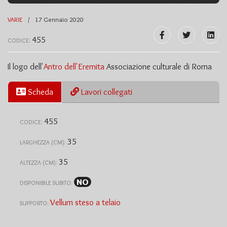
VARIE
17 Gennaio 2020
455
CODICE:
Il logo dell'
Antro dell'Eremita
Associazione culturale di Roma
Scheda
Lavori collegati
455
CODICE:
35
LARGHEZZA (CM):
35
ALTEZZA (CM):
NO
DISPONIBILE SUBITO:
Vellum steso a telaio
SUPPORTO: