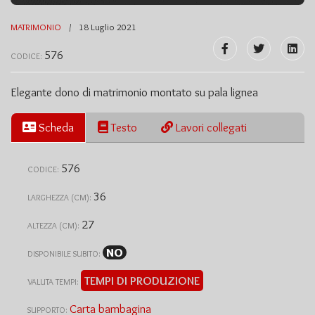
MATRIMONIO
18 Luglio 2021
576
CODICE:
Elegante dono di matrimonio montato su pala lignea
Scheda
Testo
Lavori collegati
576
CODICE:
36
LARGHEZZA (CM):
27
ALTEZZA (CM):
NO
DISPONIBILE SUBITO:
TEMPI DI PRODUZIONE
VALUTA TEMPI:
Carta bambagina
SUPPORTO: