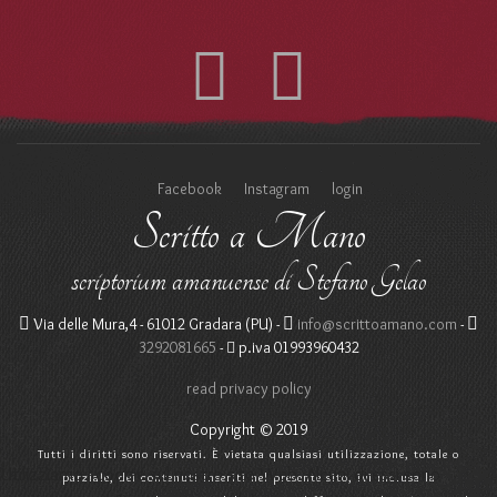
Facebook
Instagram
login
Scritto a Mano
scriptorium amanuense di Stefano Gelao
Via delle Mura,4 - 61012 Gradara (PU) -
info@scrittoamano.com
-
3292081665
-
p.iva 01993960432
read privacy policy
Copyright © 2019
Tutti i diritti sono riservati. È vietata qualsiasi utilizzazione, totale o
Utilizziamo i cookie sul nostro sito Web. Alcuni di essi sono
parziale, dei contenuti inseriti nel presente sito, ivi inclusa la