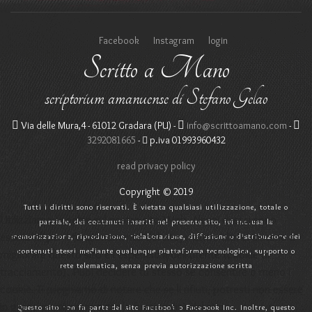
Facebook
Instagram
login
Scritto a Mano
scriptorium amanuense di Stefano Gelao
Via delle Mura,4 - 61012 Gradara (PU) -
info@scrittoamano.com
-
3292081665
-
p.iva 01993960432
read privacy policy
Copyright © 2019
Tutti i diritti sono riservati. È vietata qualsiasi utilizzazione, totale o
Utilizziamo i cookie sul nostro sito Web. Alcuni di essi sono
parziale, dei contenuti inseriti nel presente sito, ivi inclusa la
essenziali per il funzionamento del sito, mentre altri ci aiutano a
memorizzazione, riproduzione, rielaborazione, diffusione o distribuzione dei
contenuti stessi mediante qualunque piattaforma tecnologica, supporto o
migliorare questo sito e l'esperienza dell'utente (cookie di
rete telematica, senza previa autorizzazione scritta
tracciamento). Puoi decidere tu stesso se consentire o meno i
cookie. Ti preghiamo di notare che se li rifiuti, potresti non essere
in grado di utilizzare tutte le funzionalità del sito.
Questo sito non fa parte del sito Facebook o Facebook Inc. Inoltre, questo