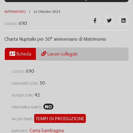
MATRIMONIO
16 Ottobre 2023
690
CODICE:
Charta Nuptialis per 50° anniversario di Matrimonio
Scheda
Lavori collegati
690
CODICE:
30
LARGHEZZA (CM):
42
ALTEZZA (CM):
NO
DISPONIBILE SUBITO:
TEMPI DI PRODUZIONE
VALUTA TEMPI:
Carta bambagina
SUPPORTO: