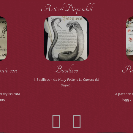
Articoli Disponibili
ic con
Basilisco
Pate
Il Basilisco - da
Harry Potter e La Camera dei
Segreti
.
rsity ispirata
La patente 
iano
leggen