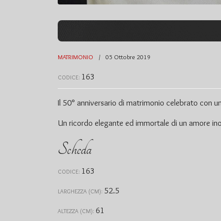
MATRIMONIO
05 Ottobre 2019
163
CODICE:
Il 50° anniversario di matrimonio celebrato con 
Un ricordo elegante ed immortale di un amore inoss
Scheda
163
CODICE:
52.5
LARGHEZZA (CM):
61
ALTEZZA (CM):