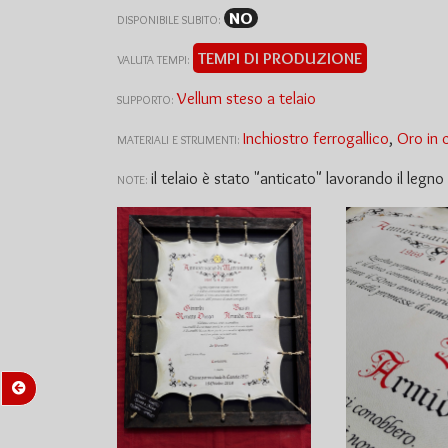
NO
DISPONIBILE SUBITO:
TEMPI DI PRODUZIONE
VALUTA TEMPI:
Vellum steso a telaio
SUPPORTO:
Inchiostro ferrogallico
,
Oro in 
MATERIALI E STRUMENTI:
il telaio è stato "anticato" lavorando il legn
NOTE: