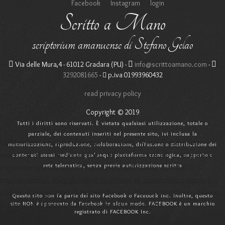
Facebook
Instagram
login
Scritto a Mano
scriptorium amanuense di Stefano Gelao
Via delle Mura,4 - 61012 Gradara (PU) -
info@scrittoamano.com
-
3292081665
-
p.iva 01993960432
read privacy policy
Copyright © 2019
Tutti i diritti sono riservati. È vietata qualsiasi utilizzazione, totale o
parziale, dei contenuti inseriti nel presente sito, ivi inclusa la
Utilizziamo i cookie sul nostro sito Web. Alcuni di essi sono
memorizzazione, riproduzione, rielaborazione, diffusione o distribuzione dei
essenziali per il funzionamento del sito, mentre altri ci aiutano a
contenuti stessi mediante qualunque piattaforma tecnologica, supporto o
rete telematica, senza previa autorizzazione scritta
migliorare questo sito e l'esperienza dell'utente (cookie di
tracciamento). Puoi decidere tu stesso se consentire o meno i
cookie. Ti preghiamo di notare che se li rifiuti, potresti non essere
Questo sito non fa parte del sito Facebook o Facebook Inc. Inoltre, questo
in grado di utilizzare tutte le funzionalità del sito.
sito NON è approvato da Facebook in alcun modo. FACEBOOK è un marchio
registrato di FACEBOOK Inc.