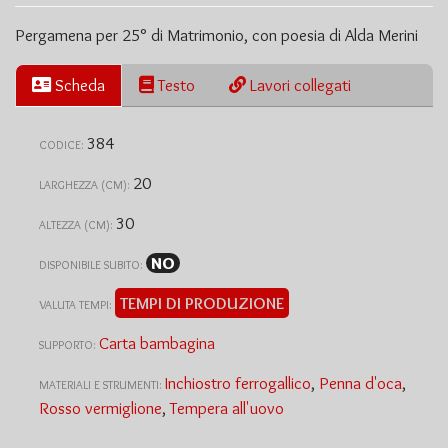
Pergamena per 25° di Matrimonio, con poesia di Alda Merini
Scheda
Testo
Lavori collegati
384
CODICE:
20
LARGHEZZA (CM):
30
ALTEZZA (CM):
NO
DISPONIBILE SUBITO:
TEMPI DI PRODUZIONE
VALUTA TEMPI:
Carta bambagina
SUPPORTO:
Inchiostro ferrogallico
,
Penna d'oca
,
MATERIALI E STRUMENTI:
Rosso vermiglione
,
Tempera all'uovo