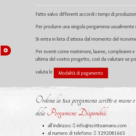
Fatto salvo differenti accordi i tempi di produz
Per produrre una singola pergamena usualmente n
Si entra in lista d'attesa dal momento del ricevi
Per eventi come matrimoni, lauree, compleanni e 
ultima del vostro progetto, così da valutare se p
valuta le
Modalità di pagamento
Ordina la tua pergamena scritto a mano o ri
delle
Pergamene Disponibili
all'indirizzo:
info@scrittoamano.com
al numero di telefono:
3292081665