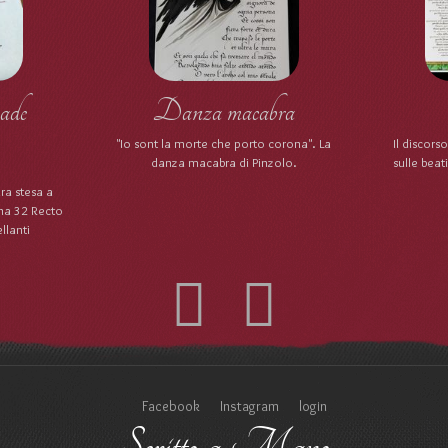
ade
Danza macabra
"Io sont la morte che porto corona". La
Il discors
danza macabra di Pinzolo.
sulle beat
ra stesa a
na 32 Recto
llanti
Facebook
Instagram
login
Scritto a Mano