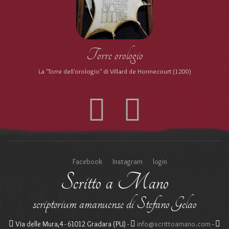
Danza macabra
"Io sont la morte che porto corona". La danza macabra di Pinzolo.
Facebook
Instagram
login
Scritto a Mano
scriptorium amanuense di Stefano Gelao
Via delle Mura,4 - 61012 Gradara (PU) -
info@scrittoamano.com
-