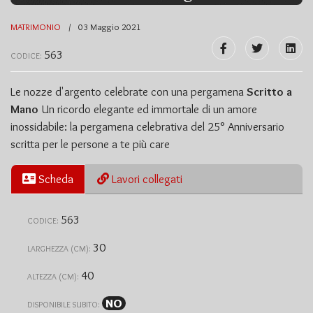
MATRIMONIO
03 Maggio 2021
563
CODICE:
Le nozze d'argento celebrate con una pergamena
Scritto a
Mano
Un ricordo elegante ed immortale di un amore
inossidabile: la pergamena celebrativa del 25° Anniversario
scritta per le persone a te più care
Scheda
Lavori collegati
563
CODICE:
30
LARGHEZZA (CM):
40
ALTEZZA (CM):
NO
DISPONIBILE SUBITO: