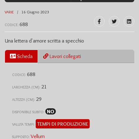
VARIE
16 Giugno 2023
688
CODICE:
Una lettera d'amore scritta a specchio
Scheda
Lavori collegati
688
CODICE:
21
LARGHEZZA (CM):
29
ALTEZZA (CM):
NO
DISPONIBILE SUBITO:
TEMPI DI PRODUZIONE
VALUTA TEMPI:
Vellum
SUPPORTO: