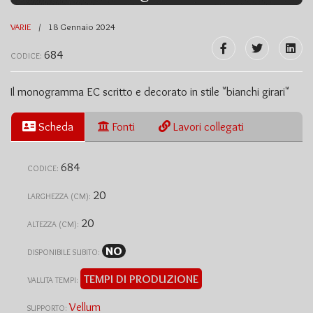
VARIE
18 Gennaio 2024
684
CODICE:
Il monogramma EC scritto e decorato in stile "bianchi girari"
Scheda
Fonti
Lavori collegati
684
CODICE:
20
LARGHEZZA (CM):
20
ALTEZZA (CM):
NO
DISPONIBILE SUBITO:
TEMPI DI PRODUZIONE
VALUTA TEMPI:
Vellum
SUPPORTO: