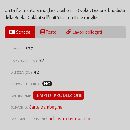
Unità fra marito e moglie - Gosho n.10 vol.6. Lezione buddista
della Sokka Gakkai sull'unità fra marito e moglie.
Scheda
Testo
Lavori collegati
377
CODICE:
62
LARGHEZZA (CM):
42
ALTEZZA (CM):
NO
DISPONIBILE SUBITO:
TEMPI DI PRODUZIONE
VALUTA TEMPI:
Carta bambagina
SUPPORTO:
Inchiostro ferrogallico
MATERIALI E STRUMENTI: