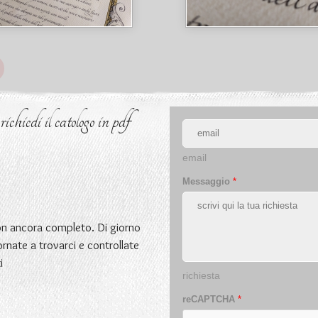
chiedi il catologo in pdf
email
Messaggio
*
non ancora completo. Di giorno
ornate a trovarci e controllate
i
richiesta
reCAPTCHA
*