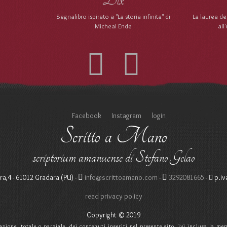
Segnalibro ispirato a "La storia infinita" di
La laurea del
Micheal Ende
all
Facebook
Instagram
login
Scritto a Mano
scriptorium amanuense di Stefano Gelao
ra,4 - 61012 Gradara (PU) -
info@scrittoamano.com
-
3292081665
-
p.iv
read privacy policy
Copyright © 2019
zzazione, totale o parziale, dei contenuti inseriti nel presente sito, ivi inclusa la 