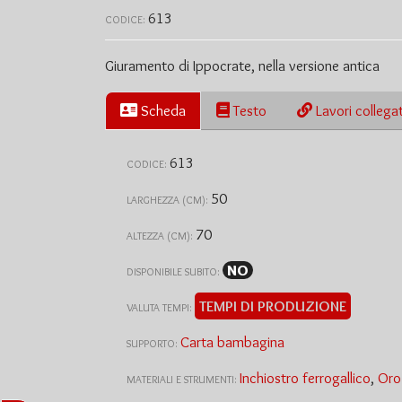
613
CODICE:
Giuramento di Ippocrate, nella versione antica
Scheda
Testo
Lavori collegat
613
CODICE:
50
LARGHEZZA (CM):
70
ALTEZZA (CM):
NO
DISPONIBILE SUBITO:
TEMPI DI PRODUZIONE
VALUTA TEMPI:
Carta bambagina
SUPPORTO:
Inchiostro ferrogallico
,
Oro 
MATERIALI E STRUMENTI: