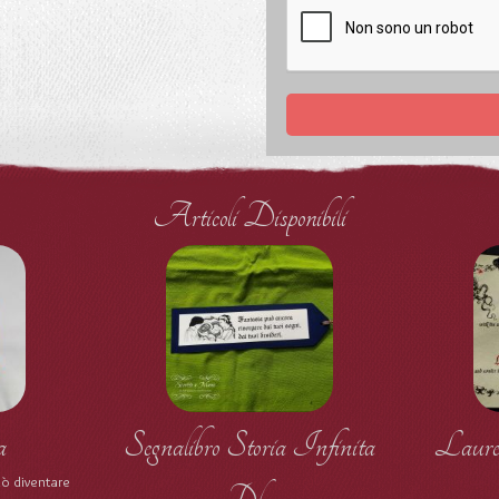
Articoli Disponibili
a
Segnalibro Storia Infinita
Laure
uò diventare
Dlx