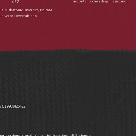
raccontano che i draghi esistono,
la Miskatonic University ispirata
'universo Lovecraftiano
a 01993960432
memorizzazione, riproduzione, rielaborazione, diffusione o