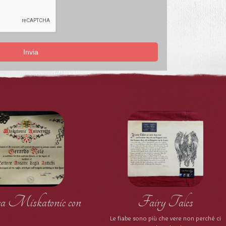
Invia
a Miskatonic con
Fairy Tales
Le fiabe sono più che vere non perché ci
oro