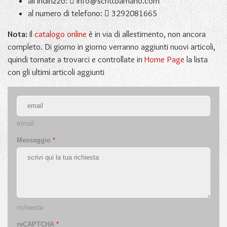
all'indirizzo:
info@scrittoamano.com
al numero di telefono:
3292081665
Nota:
Il
catalogo online
è in via di allestimento, non ancora
completo. Di giorno in giorno verranno aggiunti nuovi articoli,
quindi tornate a trovarci e controllate in
Home Page
la lista
con gli ultimi articoli aggiunti
email
Messaggio
*
richiesta
reCAPTCHA
*