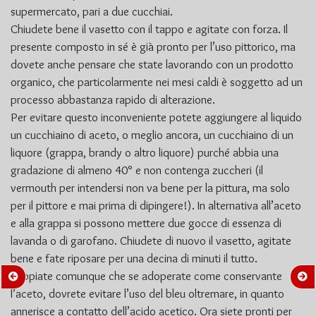
supermercato, pari a due cucchiai.
Chiudete bene il vasetto con il tappo e agitate con forza. Il
presente composto in sé è già pronto per l’uso pittorico, ma
dovete anche pensare che state lavorando con un prodotto
organico, che particolarmente nei mesi caldi è soggetto ad un
processo abbastanza rapido di alterazione.
Per evitare questo inconveniente potete aggiungere al liquido
un cucchiaino di aceto, o meglio ancora, un cucchiaino di un
liquore (grappa, brandy o altro liquore) purché abbia una
gradazione di almeno 40° e non contenga zuccheri (il
vermouth per intendersi non va bene per la pittura, ma solo
per il pittore e mai prima di dipingere!). In alternativa all’aceto
e alla grappa si possono mettere due gocce di essenza di
lavanda o di garofano. Chiudete di nuovo il vasetto, agitate
bene e fate riposare per una decina di minuti il tutto.
Sappiate comunque che se adoperate come conservante
l’aceto, dovrete evitare l’uso del bleu oltremare, in quanto
annerisce a contatto dell’acido acetico. Ora siete pronti per