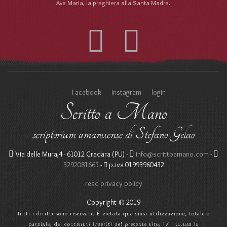
Ave Maria, la preghiera alla Santa Madre.
Facebook
Instagram
login
Scritto a Mano
scriptorium amanuense di Stefano Gelao
Via delle Mura,4 - 61012 Gradara (PU) -
info@scrittoamano.com
-
3292081665
-
p.iva 01993960432
read privacy policy
Copyright © 2019
Tutti i diritti sono riservati. È vietata qualsiasi utilizzazione, totale o
Utilizziamo i cookie sul nostro sito Web. Alcuni di essi sono
parziale, dei contenuti inseriti nel presente sito, ivi inclusa la