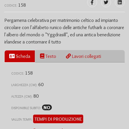
158
CODICE:
Pergamena celebrativa per matrimonio celtico ad impianto
circolare con l'alfabeto runico delle antiche futhark a coronare
l'albero del mondo o "Yggdrasill", ed una antica benedizione
irlandese a contornare il tutto
Scheda
Testo
Lavori collegati
158
CODICE:
60
LARGHEZZA (CM):
80
ALTEZZA (CM):
NO
DISPONIBILE SUBITO:
TEMPI DI PRODUZIONE
VALUTA TEMPI: