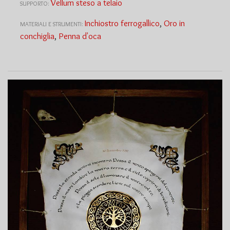
Vellum steso a telaio
SUPPORTO:
Inchiostro ferrogallico
,
Oro in
MATERIALI E STRUMENTI:
conchiglia
,
Penna d'oca