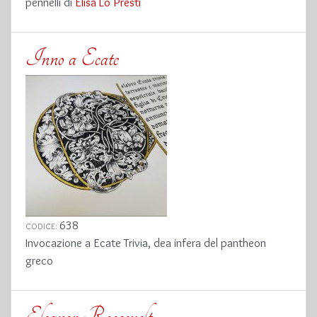
pennelli di
Elisa Lo Presti
Inno a Ecate
638
CODICE:
Invocazione a Ecate Trivia, dea infera del pantheon
greco
Eleanor Roosevelt