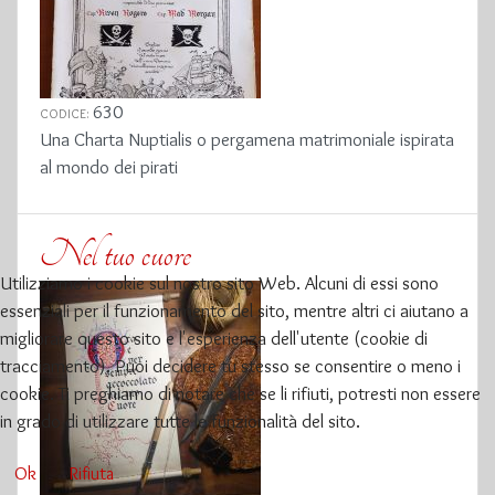
630
CODICE:
Una Charta Nuptialis o pergamena matrimoniale ispirata
al mondo dei pirati
Nel tuo cuore
Utilizziamo i cookie sul nostro sito Web. Alcuni di essi sono
essenziali per il funzionamento del sito, mentre altri ci aiutano a
migliorare questo sito e l'esperienza dell'utente (cookie di
tracciamento). Puoi decidere tu stesso se consentire o meno i
cookie. Ti preghiamo di notare che se li rifiuti, potresti non essere
in grado di utilizzare tutte le funzionalità del sito.
Ok
Rifiuta