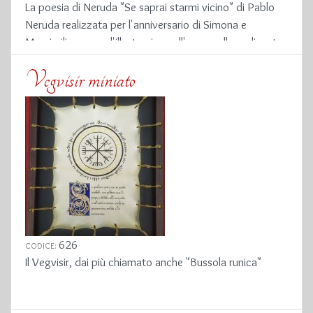
La poesia di Neruda "Se saprai starmi vicino" di Pablo
Neruda realizzata per l'anniversario di Simona e
Massimiliano, con l'illustrazione all'acquerello realizzata
da
Ars Macabra
che ritrae il luogo dell'incontro dei due
Vegvisir miniato
sposi
626
CODICE:
Il Vegvisir, dai più chiamato anche "Bussola runica"