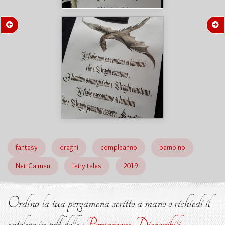
fantasy
draghi
compleanno
bambino
Neil Gaiman
fairy tales
2019
Ordina la tua pergamena scritto a mano o richiedi il
catologo in pdf delle
Pergamene Disponibili