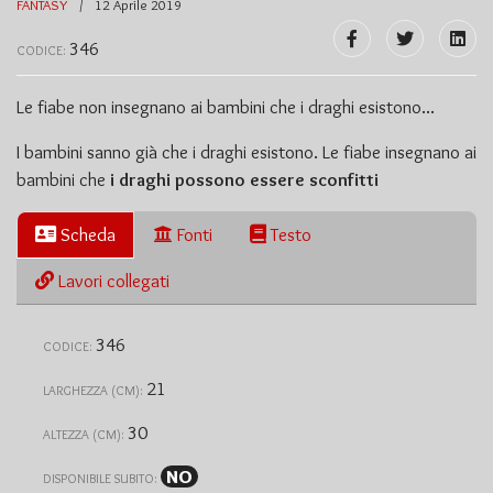
FANTASY
12 Aprile 2019
346
CODICE:
Le fiabe non insegnano ai bambini che i draghi esistono...
I bambini sanno già che i draghi esistono. Le fiabe insegnano ai
bambini che
i draghi possono essere sconfitti
Scheda
Fonti
Testo
Lavori collegati
346
CODICE:
21
LARGHEZZA (CM):
30
ALTEZZA (CM):
NO
DISPONIBILE SUBITO: