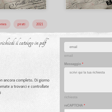
nies
pirati
2021
chiedi il catologo in pdf
email
Messaggio
*
non ancora completo. Di giorno
ornate a trovarci e controllate
i
richiesta
reCAPTCHA
*