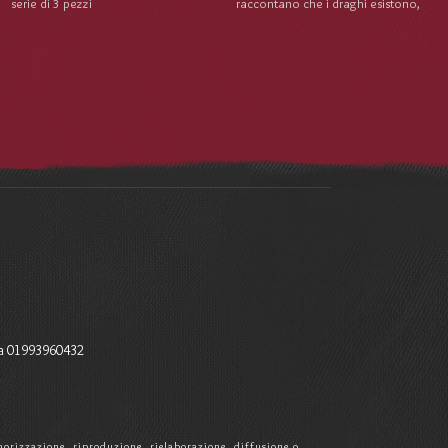
serie di 3 pezzi
raccontano che i draghi esistono,
a 01993960432
memorizzazione, riproduzione, rielaborazione, diffusione o