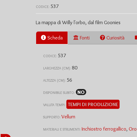
537
CODICE:
La mappa di Willy l'orbo, dal film Goonies
Scheda
Fonti
Curiosità
537
CODICE:
80
LARGHEZZA (CM):
56
ALTEZZA (CM):
NO
DISPONIBILE SUBITO:
TEMPI DI PRODUZIONE
VALUTA TEMPI:
Vellum
SUPPORTO:
Inchiostro ferrogallico
,
Oro 
MATERIALI E STRUMENTI: