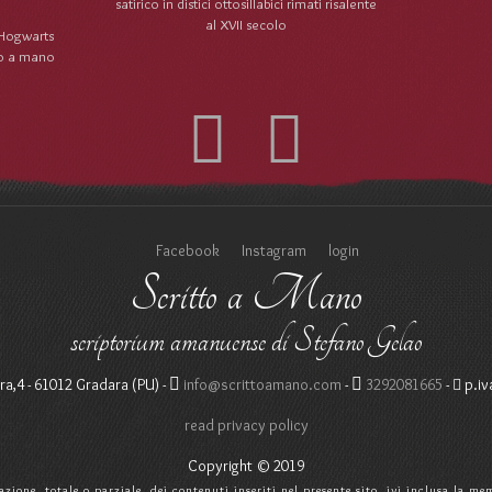
satirico in distici ottosillabici rimati risalente
al XVII secolo
 Hogwarts
tto a mano
Facebook
Instagram
login
Scritto a Mano
scriptorium amanuense di Stefano Gelao
ra,4 - 61012 Gradara (PU) -
info@scrittoamano.com
-
3292081665
-
p.iv
read privacy policy
Copyright © 2019
zzazione, totale o parziale, dei contenuti inseriti nel presente sito, ivi inclusa la 