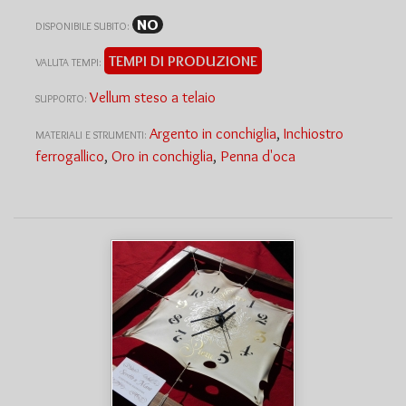
NO
DISPONIBILE SUBITO:
TEMPI DI PRODUZIONE
VALUTA TEMPI:
Vellum steso a telaio
SUPPORTO:
Argento in conchiglia
,
Inchiostro
MATERIALI E STRUMENTI:
ferrogallico
,
Oro in conchiglia
,
Penna d'oca