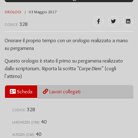
OROLOGI
03 Maggio 2017
328
CODICE:
Onorare il proprio tempo con un orologio realizzato a mano
su pergamena
Questo orologio è stato il primo su pergamena realizzato
dallo scriptorium. Riporta la scritta
"Carpe Diem"
(cogli
l'attimo)
Scheda
Lavori collegati
328
CODICE:
40
LARGHEZZA (CM):
40
ALTEZZA (CM):