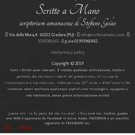
Scritto a Mano
scriptorium amanuense di Stefano Gelao
Via delle Mura,4 - 61012 Gradara (PU) -
info@scrittoamano.com
-
3292081665
-
p.iva 01993960432
read privacy policy
Copyright © 2019
Tutti i diritti sono riservati. È vietata qualsiasi utilizzazione, totale o
Utilizziamo i cookie sul nostro sito Web. Alcuni di essi sono
parziale, dei contenuti inseriti nel presente sito, ivi inclusa la
essenziali per il funzionamento del sito, mentre altri ci aiutano a
memorizzazione, riproduzione, rielaborazione, diffusione o distribuzione dei
contenuti stessi mediante qualunque piattaforma tecnologica, supporto o
migliorare questo sito e l'esperienza dell'utente (cookie di
rete telematica, senza previa autorizzazione scritta
tracciamento). Puoi decidere tu stesso se consentire o meno i
cookie. Ti preghiamo di notare che se li rifiuti, potresti non essere
in grado di utilizzare tutte le funzionalità del sito.
Questo sito non fa parte del sito Facebook o Facebook Inc. Inoltre, questo
sito NON è approvato da Facebook in alcun modo. FACEBOOK è un marchio
registrato di FACEBOOK Inc.
Ok
Rifiuta