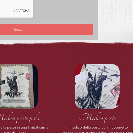
Invia
ico peste pala
Medico peste
ella peste in una limitatissima
Il medico della peste con il poemetto
serie di 3 pezzi
satirico in distici ottosillabici rimati risalente