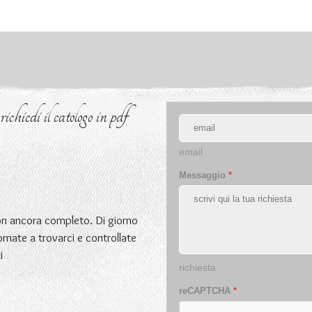
chiedi il catologo in pdf
email
Messaggio
*
non ancora completo. Di giorno
ornate a trovarci e controllate
i
richiesta
reCAPTCHA
*