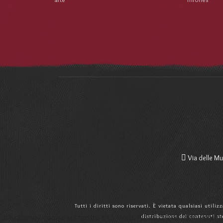
Via delle Mu
Tutti i diritti sono riservati. È vietata qualsiasi utili
Utilizziamo i cookie sul nostro sito Web. Alcuni di essi sono essenzi
distribuzione dei contenuti st