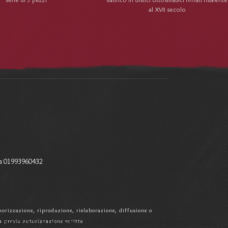
al XVII secolo
a 01993960432
memorizzazione, riproduzione, rielaborazione, diffusione o
e questo sito e l'esperienza dell'utente (cookie di tracciamento).
a previa autorizzazione scritta