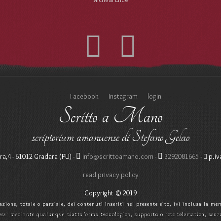
Facebook
Instagram
login
Scritto a Mano
scriptorium amanuense di Stefano Gelao
ra,4 - 61012 Gradara (PU) -
info@scrittoamano.com
-
3292081665
-
p.iv
read privacy policy
Copyright © 2019
zzazione, totale o parziale, dei contenuti inseriti nel presente sito, ivi inclusa la 
ali per il funzionamento del sito, mentre altri ci aiutano a migliorar
essi mediante qualunque piattaforma tecnologica, supporto o rete telematica, senz