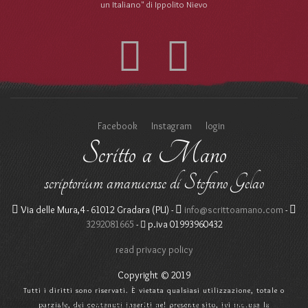
un Italiano" di Ippolito Nievo
Facebook
Instagram
login
Scritto a Mano
scriptorium amanuense di Stefano Gelao
Via delle Mura,4 - 61012 Gradara (PU) -
info@scrittoamano.com
-
3292081665
-
p.iva 01993960432
read privacy policy
Copyright © 2019
Tutti i diritti sono riservati. È vietata qualsiasi utilizzazione, totale o
Utilizziamo i cookie sul nostro sito Web. Alcuni di essi sono
parziale, dei contenuti inseriti nel presente sito, ivi inclusa la