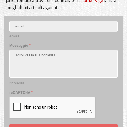
quindi tornate a trovarci e controllate in
Home Page
la lista
con gli ultimi articoli aggiunti
email
Messaggio
*
richiesta
reCAPTCHA
*