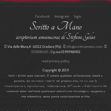
Facebook
Instagram
login
Scritto a Mano
scriptorium amanuense di Stefano Gelao
Via delle Mura,4 - 61012 Gradara (PU) -
info@scrittoamano.com
-
3292081665
-
p.iva 01993960432
read privacy policy
Copyright © 2019
Tutti i diritti sono riservati. È vietata qualsiasi utilizzazione, totale o
Utilizziamo i cookie sul nostro sito Web. Alcuni di essi sono
parziale, dei contenuti inseriti nel presente sito, ivi inclusa la
essenziali per il funzionamento del sito, mentre altri ci aiutano a
memorizzazione, riproduzione, rielaborazione, diffusione o distribuzione dei
contenuti stessi mediante qualunque piattaforma tecnologica, supporto o
migliorare questo sito e l'esperienza dell'utente (cookie di
rete telematica, senza previa autorizzazione scritta
tracciamento). Puoi decidere tu stesso se consentire o meno i
cookie. Ti preghiamo di notare che se li rifiuti, potresti non essere