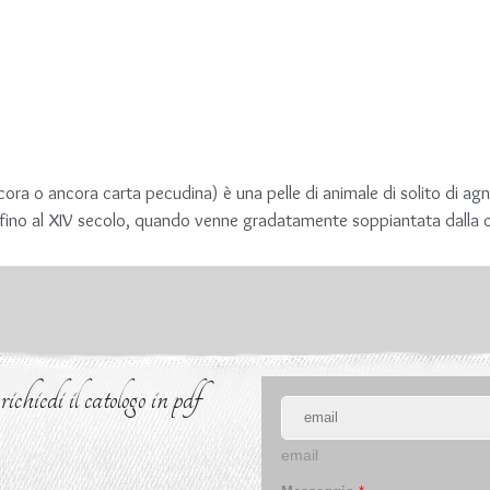
ra o ancora carta pecudina) è una pelle di animale di solito di agn
 fino al XIV secolo, quando venne gradatamente soppiantata dalla car
chiedi il catologo in pdf
email