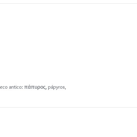
l greco antico: πάπυρος, pápyros,