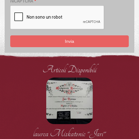
reCAPTCHA
*
Invia
Articoli Disponibili
laurea Miskatonic "Jari"