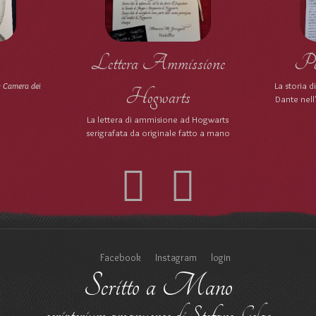
Lettera Ammissione
Pao
a Camera dei
La storia 
Hogwarts
Dante nell
La lettera di ammisione ad Hogwarts
serigrafata da originale fatto a mano
Facebook
Instagram
login
Scritto a Mano
scriptorium amanuense di Stefano Gelao