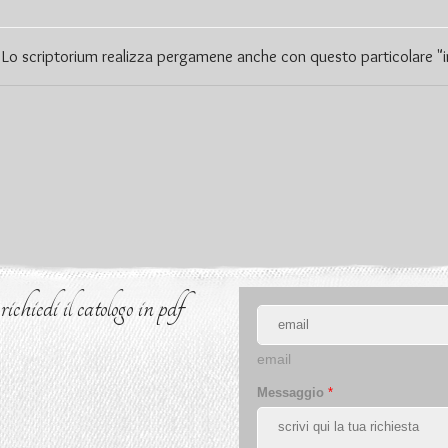
gue, Lo scriptorium realizza pergamene anche con questo particolare "
chiedi il catologo in pdf
email
Messaggio
*