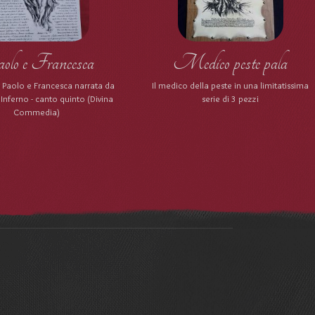
lo e Francesca
Medico peste pala
di Paolo e Francesca narrata da
Il medico della peste in una limitatissima
'Inferno - canto quinto (Divina
serie di 3 pezzi
Commedia)