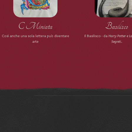
C Miniata
Basilisco
Così anche una sola lettera può diventare
Il Basilisco - da
Harry Potter e L
arte
Segreti
.