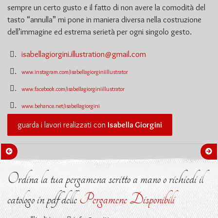
sempre un certo gusto e il fatto di non avere la comodità del
tasto “annulla” mi pone in maniera diversa nella costruzione
dell’immagine ed estrema serietà per ogni singolo gesto.
isabellagiorgini.illustration@gmail.com
.
.
www.instagram.com/isabellagiorginiillustrator
.
www.facebook.com/isabellagiorginiillustrator
.
www.behance.net/isabellagiorgini
guarda i lavori realizzati con
Isabella Giorgini
Ordina la tua pergamena scritto a mano o richiedi il
catologo in pdf delle
Pergamene Disponibili