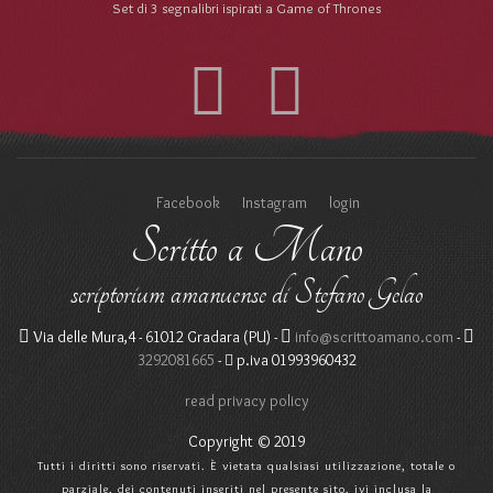
Set di 3 segnalibri ispirati a Game of Thrones
Facebook
Instagram
login
Scritto a Mano
scriptorium amanuense di Stefano Gelao
Via delle Mura,4 - 61012 Gradara (PU) -
info@scrittoamano.com
-
3292081665
-
p.iva 01993960432
read privacy policy
Copyright © 2019
Tutti i diritti sono riservati. È vietata qualsiasi utilizzazione, totale o
parziale, dei contenuti inseriti nel presente sito, ivi inclusa la